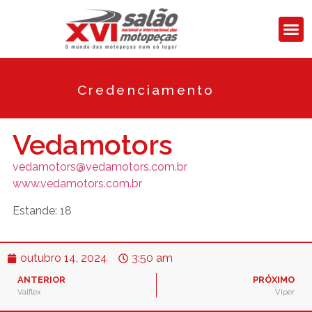
Credenciamento
Vedamotors
vedamotors@vedamotors.com.br
www.vedamotors.com.br
Estande: 18
outubro 14, 2024
3:50 am
ANTERIOR
PRÓXIMO
Valflex
Viper