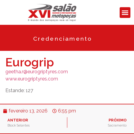
Credenciamento
Eurogrip
geetha.r@eurogriptyres.com
www.eurogriptyres.com
Estande: 127
fevereiro 13, 2026
6:55 pm
ANTERIOR
PRÓXIMO
Block Selantes
Sacramento